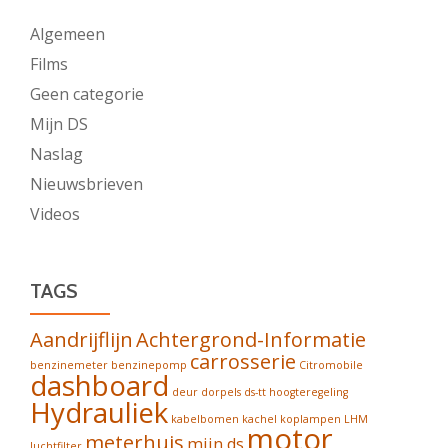
Algemeen
Films
Geen categorie
Mijn DS
Naslag
Nieuwsbrieven
Videos
TAGS
Aandrijflijn
Achtergrond-Informatie
carrosserie
benzinemeter
benzinepomp
Citromobile
dashboard
deur
dorpels
ds-tt
hoogteregeling
Hydrauliek
kabelbomen
kachel
koplampen
LHM
motor
meterhuis
mijn ds
luchtfilter