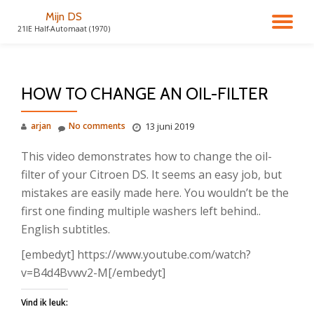
Mijn DS
TO
21IE Half-Automaat (1970)
Skip
to
NA
content
HOW TO CHANGE AN OIL-FILTER
arjan
No comments
13 juni 2019
This video demonstrates how to change the oil-
filter of your Citroen DS. It seems an easy job, but
mistakes are easily made here. You wouldn’t be the
first one finding multiple washers left behind..
English subtitles.
[embedyt] https://www.youtube.com/watch?
v=B4d4Bvwv2-M[/embedyt]
Vind ik leuk: