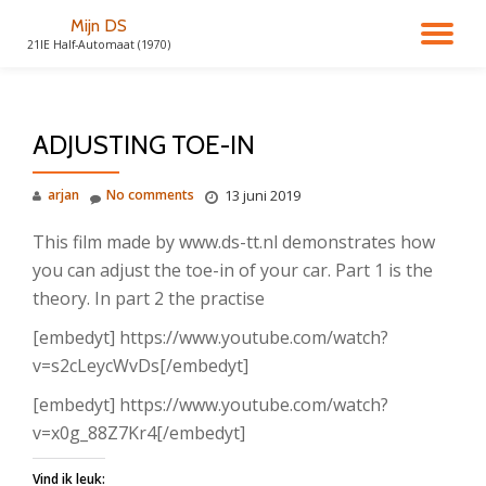
Mijn DS
TO
21IE Half-Automaat (1970)
Skip
to
NA
content
ADJUSTING TOE-IN
arjan
No comments
13 juni 2019
This film made by www.ds-tt.nl demonstrates how
you can adjust the toe-in of your car. Part 1 is the
theory. In part 2 the practise
[embedyt] https://www.youtube.com/watch?
v=s2cLeycWvDs[/embedyt]
[embedyt] https://www.youtube.com/watch?
v=x0g_88Z7Kr4[/embedyt]
Vind ik leuk: