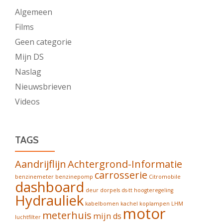
Algemeen
Films
Geen categorie
Mijn DS
Naslag
Nieuwsbrieven
Videos
TAGS
Aandrijflijn
Achtergrond-Informatie
carrosserie
benzinemeter
benzinepomp
Citromobile
dashboard
deur
dorpels
ds-tt
hoogteregeling
Hydrauliek
kabelbomen
kachel
koplampen
LHM
motor
meterhuis
mijn ds
luchtfilter