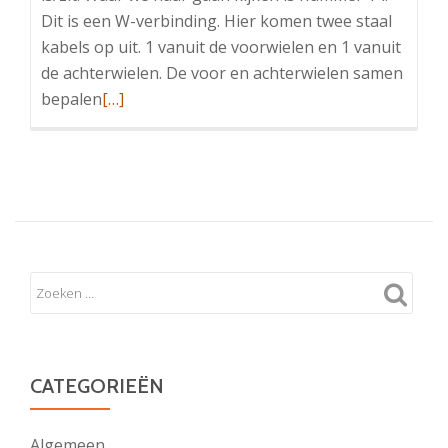
Dit is een W-verbinding. Hier komen twee staal
kabels op uit. 1 vanuit de voorwielen en 1 vanuit
de achterwielen. De voor en achterwielen samen
Read
bepalen
[…]
more
about
Koplampen
hoogte
bediening
bij
een
DS
(3de
neus)
CATEGORIEËN
Algemeen