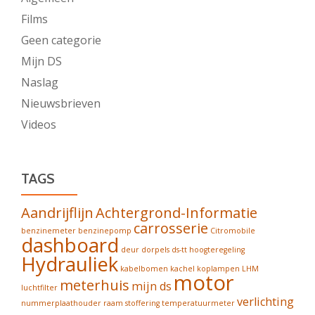
Films
Geen categorie
Mijn DS
Naslag
Nieuwsbrieven
Videos
TAGS
Aandrijflijn
Achtergrond-Informatie
carrosserie
benzinemeter
benzinepomp
Citromobile
dashboard
deur
dorpels
ds-tt
hoogteregeling
Hydrauliek
kabelbomen
kachel
koplampen
LHM
motor
meterhuis
mijn ds
luchtfilter
verlichting
nummerplaathouder
raam
stoffering
temperatuurmeter