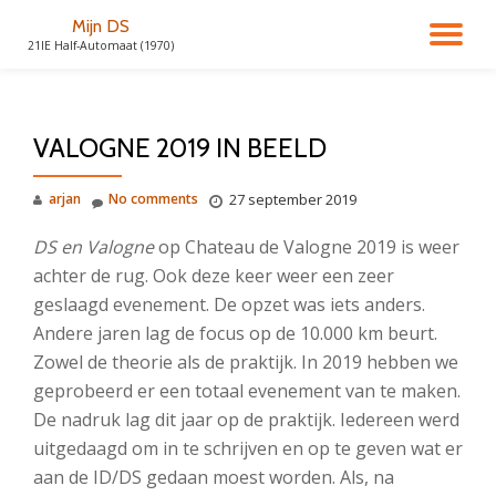
Mijn DS
TO
21IE Half-Automaat (1970)
Skip
to
NA
content
VALOGNE 2019 IN BEELD
arjan
No comments
27 september 2019
DS en Valogne
op Chateau de Valogne 2019 is weer
achter de rug. Ook deze keer weer een zeer
geslaagd evenement. De opzet was iets anders.
Andere jaren lag de focus op de 10.000 km beurt.
Zowel de theorie als de praktijk. In 2019 hebben we
geprobeerd er een totaal evenement van te maken.
De nadruk lag dit jaar op de praktijk. Iedereen werd
uitgedaagd om in te schrijven en op te geven wat er
aan de ID/DS gedaan moest worden. Als, na