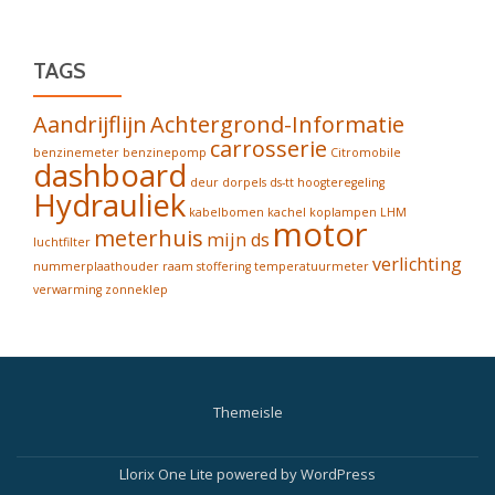
TAGS
Aandrijflijn
Achtergrond-Informatie
carrosserie
benzinemeter
benzinepomp
Citromobile
dashboard
deur
dorpels
ds-tt
hoogteregeling
Hydrauliek
kabelbomen
kachel
koplampen
LHM
motor
meterhuis
mijn ds
luchtfilter
verlichting
nummerplaathouder
raam
stoffering
temperatuurmeter
verwarming
zonneklep
Themeisle
Secondary
Menu
Llorix One Lite
powered by
WordPress