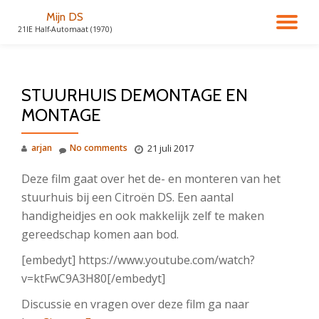
Mijn DS
TO
21IE Half-Automaat (1970)
Skip
to
NA
content
STUURHUIS DEMONTAGE EN
MONTAGE
arjan
No comments
21 juli 2017
Deze film gaat over het de- en monteren van het
stuurhuis bij een Citroën DS. Een aantal
handigheidjes en ook makkelijk zelf te maken
gereedschap komen aan bod.
[embedyt] https://www.youtube.com/watch?
v=ktFwC9A3H80[/embedyt]
Discussie en vragen over deze film ga naar