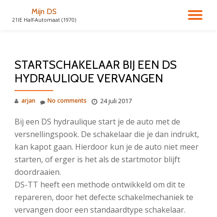
Mijn DS
TO
21IE Half-Automaat (1970)
Skip
to
NA
content
STARTSCHAKELAAR BIJ EEN DS
HYDRAULIQUE VERVANGEN
arjan
No comments
24 juli 2017
Bij een DS hydraulique start je de auto met de
versnellingspook. De schakelaar die je dan indrukt,
kan kapot gaan. Hierdoor kun je de auto niet meer
starten, of erger is het als de startmotor blijft
doordraaien.
DS-TT heeft een methode ontwikkeld om dit te
repareren, door het defecte schakelmechaniek te
vervangen door een standaardtype schakelaar.