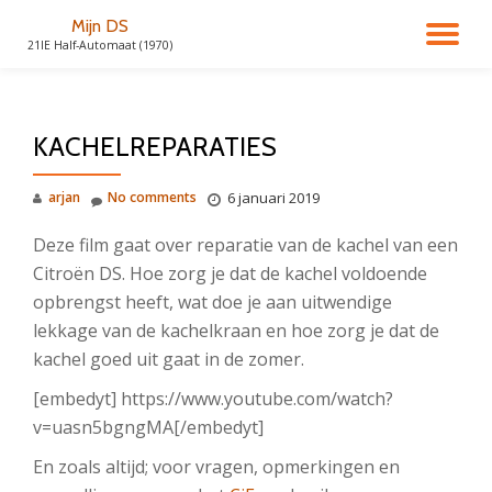
Mijn DS
TO
21IE Half-Automaat (1970)
Skip
to
NA
content
KACHELREPARATIES
arjan
No comments
6 januari 2019
Deze film gaat over reparatie van de kachel van een
Citroën DS. Hoe zorg je dat de kachel voldoende
opbrengst heeft, wat doe je aan uitwendige
lekkage van de kachelkraan en hoe zorg je dat de
kachel goed uit gaat in de zomer.
[embedyt] https://www.youtube.com/watch?
v=uasn5bgngMA[/embedyt]
En zoals altijd; voor vragen, opmerkingen en