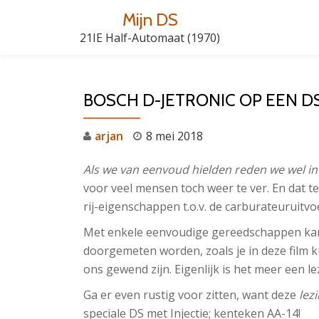
Mijn DS
Skip
21IE Half-Automaat (1970)
to
content
BOSCH D-JETRONIC OP EEN D
arjan
8 mei 2018
Als we van eenvoud hielden reden we wel i
voor veel mensen toch weer te ver. En dat te
rij-eigenschappen t.o.v. de carburateuruitvo
Met enkele eenvoudige gereedschappen kan
doorgemeten worden, zoals je in deze film kun
ons gewend zijn. Eigenlijk is het meer een 
Ga er even rustig voor zitten, want deze
lez
speciale DS met Injectie; kenteken AA-14!