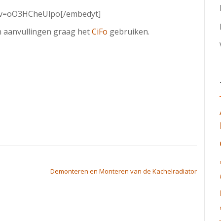
h?v=oO3HCheUlpo[/embedyt]
en aanvullingen graag het
CiFo
gebruiken.
Demonteren en Monteren van de Kachelradiator