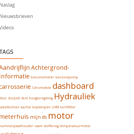
Naslag
Nieuwsbrieven
Videos
TAGS
Aandrijflijn
Achtergrond-
Informatie
benzinemeter
benzinepomp
dashboard
carrosserie
Citromobile
Hydrauliek
deur
dorpels
ds-tt
hoogteregeling
kabelbomen
kachel
koplampen
LHM
luchtfilter
motor
meterhuis
mijn ds
nummerplaathouder
raam
stoffering
temperatuurmeter